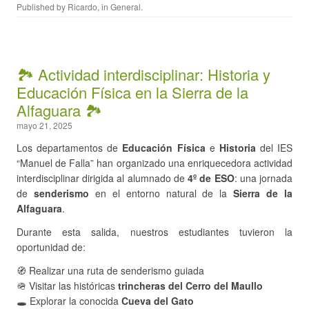
Published by
Ricardo
, in
General
.
🏞️ Actividad interdisciplinar: Historia y
Educación Física en la Sierra de la
Alfaguara 🏞️
mayo 21, 2025
Los departamentos de
Educación Física
e
Historia
del IES
“Manuel de Falla” han organizado una enriquecedora actividad
interdisciplinar dirigida al alumnado de
4º de ESO
: una jornada
de
senderismo
en el entorno natural de la
Sierra de la
Alfaguara
.
Durante esta salida, nuestros estudiantes tuvieron la
oportunidad de:
🧭 Realizar una ruta de senderismo guiada
🪖 Visitar las históricas
trincheras del Cerro del Maullo
🕳️ Explorar la conocida
Cueva del Gato