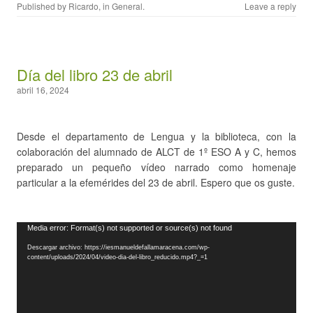
Published by
Ricardo
, in
General
.
Leave a reply
Día del libro 23 de abril
abril 16, 2024
Desde el departamento de Lengua y la biblioteca, con la
colaboración del alumnado de ALCT de 1º ESO A y C, hemos
preparado un pequeño vídeo narrado como homenaje
particular a la efemérides del 23 de abril. Espero que os guste.
Reproductor
Media error: Format(s) not supported or source(s) not found
de
Descargar archivo: https://iesmanueldefallamaracena.com/wp-
vídeo
content/uploads/2024/04/video-dia-del-libro_reducido.mp4?_=1