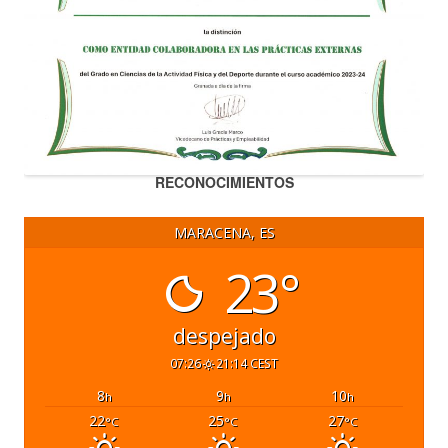
RECONOCIMIENTOS
MARACENA, ES
23°
despejado
07:26
21:14 CEST
8
9
10
h
h
h
22
25
27
°C
°C
°C