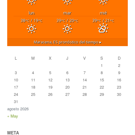
lun
mar
mié
38
/ 19
39
/ 20
39
/ 21
°C
°C
°C
°C
°C
°C
Maracena, ES
pronóstico del tiempo ▸
L
M
X
J
V
S
D
1
2
3
4
5
6
7
8
9
10
11
12
13
14
15
16
17
18
19
20
21
22
23
24
25
26
27
28
29
30
31
agosto 2026
« May
META