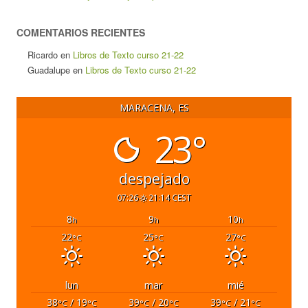
COMENTARIOS RECIENTES
Ricardo
en
Libros de Texto curso 21-22
Guadalupe
en
Libros de Texto curso 21-22
MARACENA, ES
23°
despejado
07:26
21:14 CEST
8
9
10
h
h
h
22
25
27
°C
°C
°C
lun
mar
mié
38
/ 19
39
/ 20
39
/ 21
°C
°C
°C
°C
°C
°C