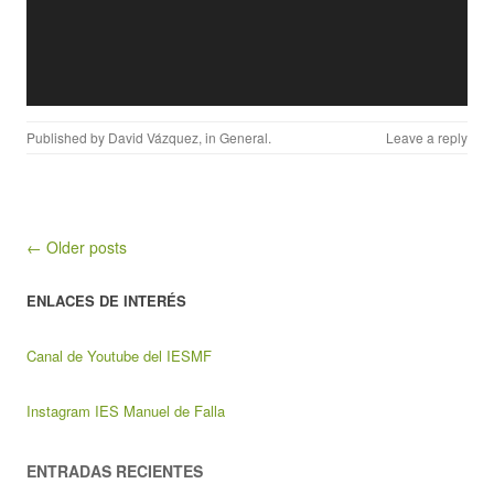
Published by
David Vázquez
, in
General
.
Leave a reply
Post navigation
← Older posts
ENLACES DE INTERÉS
Canal de Youtube del IESMF
Instagram IES Manuel de Falla
ENTRADAS RECIENTES