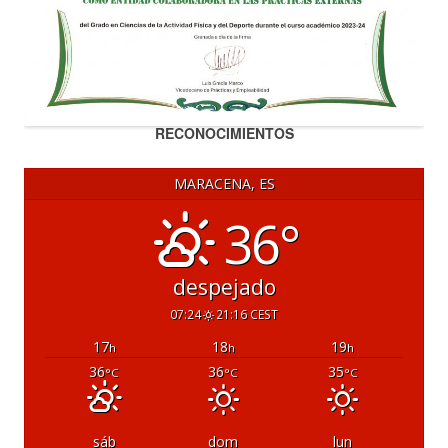
RECONOCIMIENTOS
MARACENA, ES
36°
despejado
07:24
21:16 CEST
17
18
19
h
h
h
36
36
35
°C
°C
°C
sáb
dom
lun