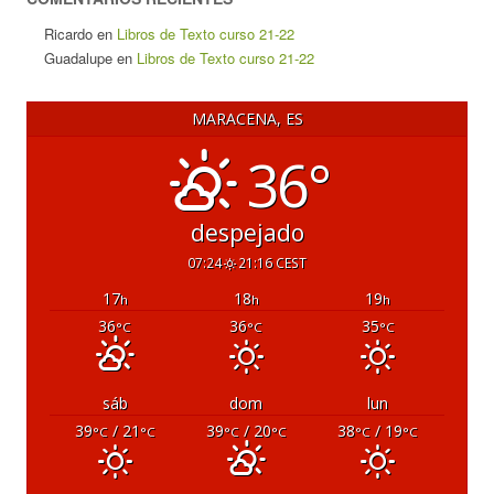
Ricardo
en
Libros de Texto curso 21-22
Guadalupe
en
Libros de Texto curso 21-22
MARACENA, ES
36°
despejado
07:24
21:16 CEST
17
18
19
h
h
h
36
36
35
°C
°C
°C
sáb
dom
lun
39
/ 21
39
/ 20
38
/ 19
°C
°C
°C
°C
°C
°C