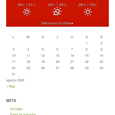
39
/ 21
39
/ 20
38
/ 19
°C
°C
°C
°C
°C
°C
Maracena, ES
clima ▸
L
M
X
J
V
S
D
1
2
3
4
5
6
7
8
9
10
11
12
13
14
15
16
17
18
19
20
21
22
23
24
25
26
27
28
29
30
31
agosto 2026
« May
META
Acceder
Feed de entradas