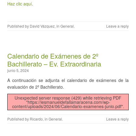
Haz clic aquí
.
Published by
David Vázquez
, in
General
.
Leave a reply
Calendario de Exámenes de 2º
Bachillerato – Ev. Extraordinaria
junio 5, 2024
A continuación se adjunta el calendario de exámenes de la
evaluación de 2º Bachillerato.
Unexpected server response (429) while retrieving PDF
"https://iesmanueldefallamaracena.com/wp-
content/uploads/2024/06/Calendario-examenes-junio.pdf".
Published by
Ricardo
, in
General
.
Leave a reply