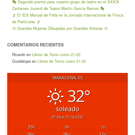
🎭 Segundo premio para nuestro grupo de teatro en el XXXIX
Certamen Juvenil de Teatro Martín García Ramos 🎭
🔬 El IES Manuel de Falla en la Jornada Internacional de Física
de Partículas 🔬
🎨 Grandes Mujeres Dibujadas por Grandes Artistas 🎨
COMENTARIOS RECIENTES
Ricardo
en
Libros de Texto curso 21-22
Guadalupe
en
Libros de Texto curso 21-22
MARACENA, ES
32°
soleado
07:24
21:16 CEST
23
0
1
h
h
h
28
28
27
°C
°C
°C