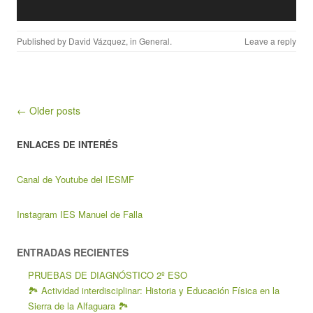
Published by
David Vázquez
, in
General
.
Leave a reply
Post navigation
← Older posts
ENLACES DE INTERÉS
Canal de Youtube del IESMF
Instagram IES Manuel de Falla
ENTRADAS RECIENTES
PRUEBAS DE DIAGNÓSTICO 2º ESO
🏞️ Actividad interdisciplinar: Historia y Educación Física en la
Sierra de la Alfaguara 🏞️