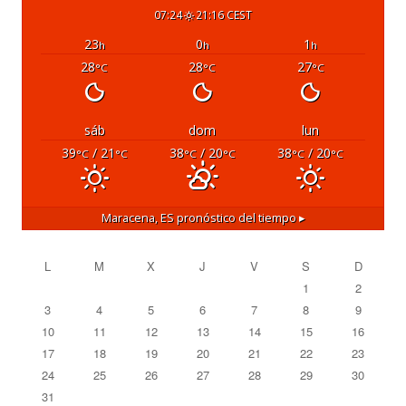
07:24
21:16 CEST
23
0
1
h
h
h
28
28
27
°C
°C
°C
sáb
dom
lun
39
/ 21
38
/ 20
38
/ 20
°C
°C
°C
°C
°C
°C
Maracena, ES
pronóstico del tiempo ▸
L
M
X
J
V
S
D
1
2
3
4
5
6
7
8
9
10
11
12
13
14
15
16
17
18
19
20
21
22
23
24
25
26
27
28
29
30
31