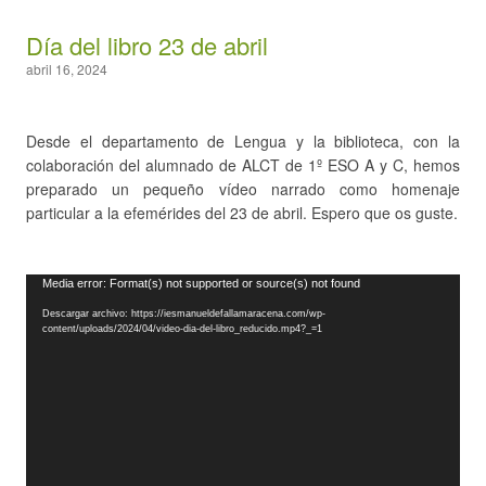
Día del libro 23 de abril
abril 16, 2024
Desde el departamento de Lengua y la biblioteca, con la
colaboración del alumnado de ALCT de 1º ESO A y C, hemos
preparado un pequeño vídeo narrado como homenaje
particular a la efemérides del 23 de abril. Espero que os guste.
Reproductor
Media error: Format(s) not supported or source(s) not found
de
Descargar archivo: https://iesmanueldefallamaracena.com/wp-
vídeo
content/uploads/2024/04/video-dia-del-libro_reducido.mp4?_=1