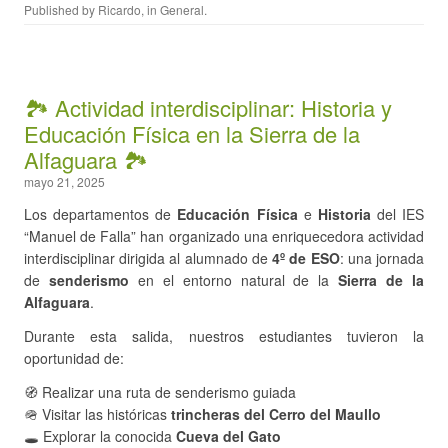
Published by
Ricardo
, in
General
.
🏞️ Actividad interdisciplinar: Historia y
Educación Física en la Sierra de la
Alfaguara 🏞️
mayo 21, 2025
Los departamentos de
Educación Física
e
Historia
del IES
“Manuel de Falla” han organizado una enriquecedora actividad
interdisciplinar dirigida al alumnado de
4º de ESO
: una jornada
de
senderismo
en el entorno natural de la
Sierra de la
Alfaguara
.
Durante esta salida, nuestros estudiantes tuvieron la
oportunidad de:
🧭 Realizar una ruta de senderismo guiada
🪖 Visitar las históricas
trincheras del Cerro del Maullo
🕳️ Explorar la conocida
Cueva del Gato