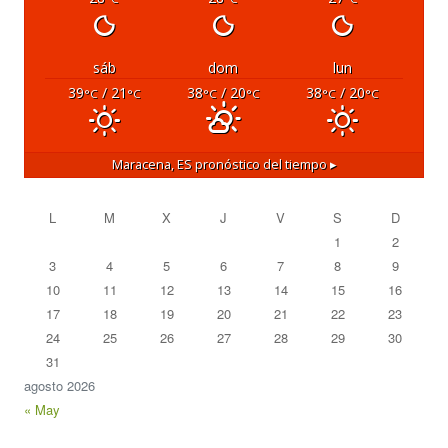
sáb
dom
lun
39
/ 21
38
/ 20
38
/ 20
°C
°C
°C
°C
°C
°C
Maracena, ES
pronóstico del tiempo ▸
L
M
X
J
V
S
D
1
2
3
4
5
6
7
8
9
10
11
12
13
14
15
16
17
18
19
20
21
22
23
24
25
26
27
28
29
30
31
agosto 2026
« May