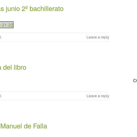
s junio 2º bachillerato
h 21-22
l
.
Leave a reply
 del libro
C
l
.
Leave a reply
S Manuel de Falla