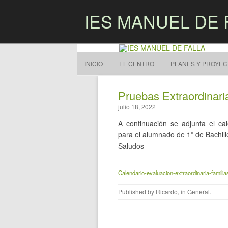
IES MANUEL DE 
INICIO
EL CENTRO
PLANES Y PROYE
Pruebas Extraordinari
julio 18, 2022
A continuación se adjunta el ca
para el alumnado de 1º de Bachill
Saludos
Calendario-evaluacion-extraordinaria-familia
Published by
Ricardo
, in
General
.