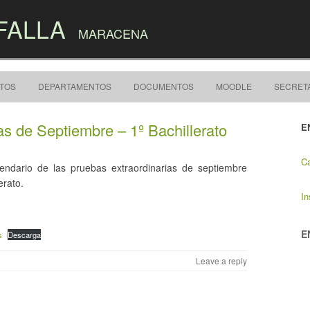
FALLA
MARACENA
Skip to content
CTOS
DEPARTAMENTOS
DOCUMENTOS
MOODLE
SECRET
as de Septiembre – 1º Bachillerato
E
Ca
lendario de las pruebas extraordinarias de septiembre
erato.
In
E
s
Descarga
Leave a reply