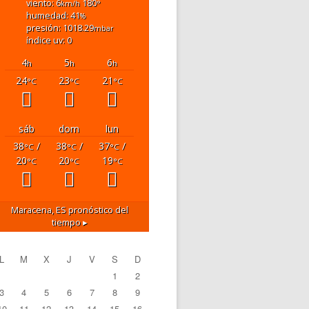
viento: 6
180
km/h
°
humedad: 41
%
presión: 1018.29
mbar
índice uv: 0
4
5
6
h
h
h
24
23
21
°C
°C
°C
sáb
dom
lun
38
/
38
/
37
/
°C
°C
°C
20
20
19
°C
°C
°C
Maracena, ES
pronóstico del
tiempo ▸
L
M
X
J
V
S
D
1
2
3
4
5
6
7
8
9
10
11
12
13
14
15
16