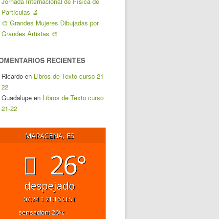
Jornada Internacional de Física de
Partículas 🔬
🎨 Grandes Mujeres Dibujadas por
Grandes Artistas 🎨
OMENTARIOS RECIENTES
Ricardo
en
Libros de Texto curso 21-
22
Guadalupe
en
Libros de Texto curso
21-22
MARACENA, ES
26°
despejado
07:24
21:16 CEST
sensación: 26
°c