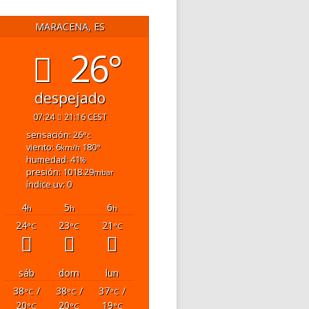
MARACENA, ES
26°
despejado
07:24
21:16 CEST
sensación: 26
°c
viento: 6
180
km/h
°
humedad: 41
%
presión: 1018.29
mbar
índice uv: 0
4
5
6
h
h
h
24
23
21
°C
°C
°C
sáb
dom
lun
38
/
38
/
37
/
°C
°C
°C
20
20
19
°C
°C
°C