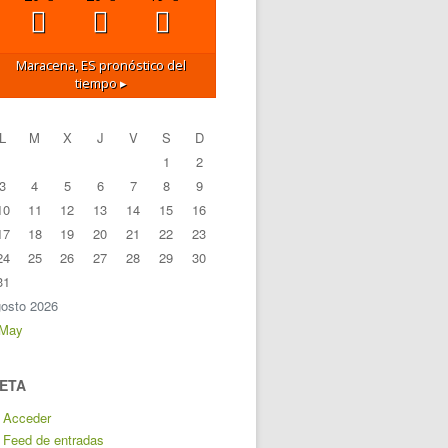
Maracena, ES
pronóstico del
tiempo ▸
L
M
X
J
V
S
D
1
2
3
4
5
6
7
8
9
10
11
12
13
14
15
16
17
18
19
20
21
22
23
24
25
26
27
28
29
30
31
osto 2026
 May
ETA
Acceder
Feed de entradas