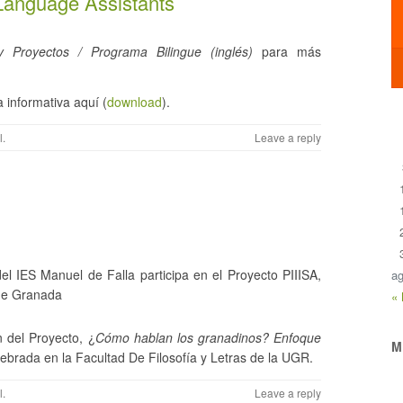
 Language Assistants
y Proyectos / Programa Bilingue (inglés)
para más
 informativa aquí (
download
).
l
.
Leave a reply
el IES Manuel de Falla participa en el Proyecto PIIISA,
ag
 de Granada
«
n del Proyecto, ¿
Cómo hablan los granadinos? Enfoque
M
lebrada en la Facultad De Filosofía y Letras de la UGR.
l
.
Leave a reply