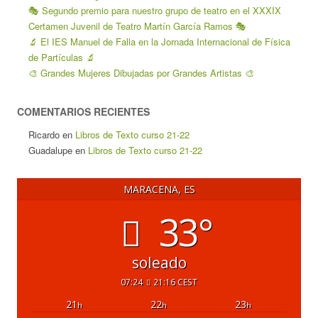
🎭 Segundo premio para nuestro grupo de teatro en el XXXIX
Certamen Juvenil de Teatro Martín García Ramos 🎭
🔬 El IES Manuel de Falla en la Jornada Internacional de Física
de Partículas 🔬
🎨 Grandes Mujeres Dibujadas por Grandes Artistas 🎨
COMENTARIOS RECIENTES
Ricardo
en
Libros de Texto curso 21-22
Guadalupe
en
Libros de Texto curso 21-22
MARACENA, ES
33°
soleado
07:24
21:16 CEST
21
22
23
h
h
h