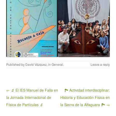
Published by
David Vázquez
, in
General
.
Leave a reply
Post navigation
← 🔬 El IES Manuel de Falla en
🏞️ Actividad interdisciplinar:
la Jornada Internacional de
Historia y Educación Física en
Física de Partículas 🔬
la Sierra de la Alfaguara 🏞️ →