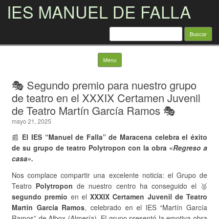
IES MANUEL DE FALLA
Buscar:
Skip to content
Menu
🎭 Segundo premio para nuestro grupo
de teatro en el XXXIX Certamen Juvenil
de Teatro Martín García Ramos 🎭
mayo 21, 2025
📰
El IES “Manuel de Falla” de Maracena celebra el éxito
de su grupo de teatro Polytropon con la obra «
Regreso a
casa».
Nos complace compartir una excelente noticia: el Grupo de
Teatro
Polytropon
de nuestro centro ha conseguido el 🥈
segundo premio
en el
XXXIX Certamen Juvenil de Teatro
Martín García Ramos
, celebrado en el IES “Martín García
Ramos” de Albox (Almería). El grupo presentó la emotiva obra