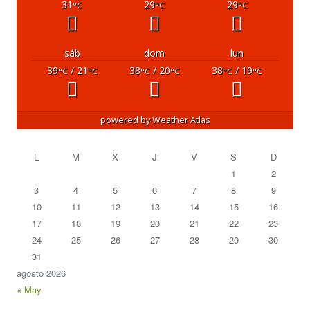
31
29
29
°C
°C
°C
sáb
dom
lun
39
/ 21
38
/ 20
38
/ 19
°C
°C
°C
°C
°C
°C
powered by
Weather Atlas
L
M
X
J
V
S
D
1
2
3
4
5
6
7
8
9
10
11
12
13
14
15
16
17
18
19
20
21
22
23
24
25
26
27
28
29
30
31
agosto 2026
« May