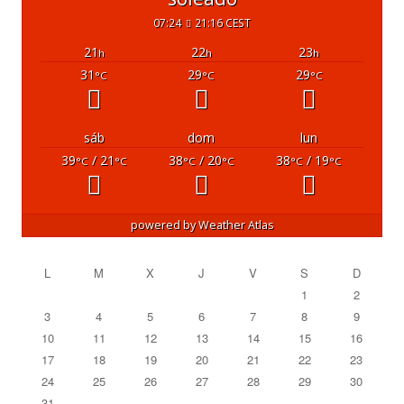
07:24
21:16 CEST
21
22
23
h
h
h
31
29
29
°C
°C
°C
sáb
dom
lun
39
/ 21
38
/ 20
38
/ 19
°C
°C
°C
°C
°C
°C
powered by
Weather Atlas
L
M
X
J
V
S
D
1
2
3
4
5
6
7
8
9
10
11
12
13
14
15
16
17
18
19
20
21
22
23
24
25
26
27
28
29
30
31