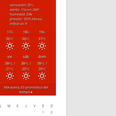
sensación: 35
°c
viento: 11
260
km/h
°
humedad: 20
%
presión: 1015.24
mbar
índice uv: 9
17
18
19
h
h
h
36
36
37
°C
°C
°C
vie
sáb
dom
38
/
38
/
38
/
°C
°C
°C
21
20
20
°C
°C
°C
Maracena, ES
pronóstico del
tiempo ▸
L
M
X
J
V
S
D
1
2