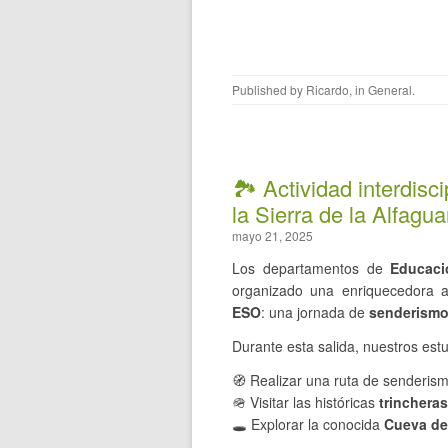
Published by
Ricardo
, in
General
.
🏞️ Actividad interdisc
la Sierra de la Alfagua
mayo 21, 2025
Los departamentos de
Educaci
organizado una enriquecedora ac
ESO
: una jornada de
senderism
Durante esta salida, nuestros estu
🧭 Realizar una ruta de senderis
🪖 Visitar las históricas
trincheras
🕳️ Explorar la conocida
Cueva de