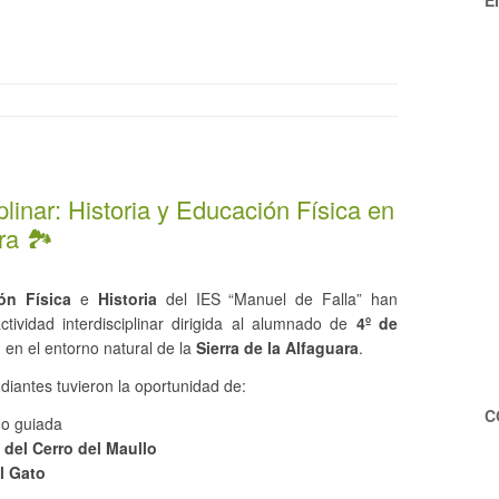
E
iplinar: Historia y Educación Física en
ra 🏞️
ón Física
e
Historia
del IES “Manuel de Falla” han
tividad interdisciplinar dirigida al alumnado de
4º de
o
en el entorno natural de la
Sierra de la Alfaguara
.
diantes tuvieron la oportunidad de:
C
mo guiada
 del Cerro del Maullo
l Gato