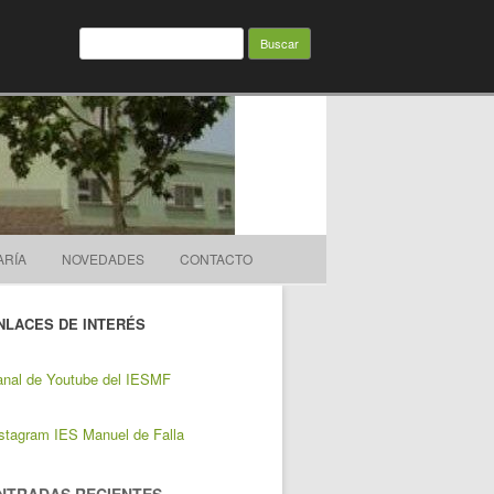
Buscar:
ARÍA
NOVEDADES
CONTACTO
NLACES DE INTERÉS
nal de Youtube del IESMF
stagram IES Manuel de Falla