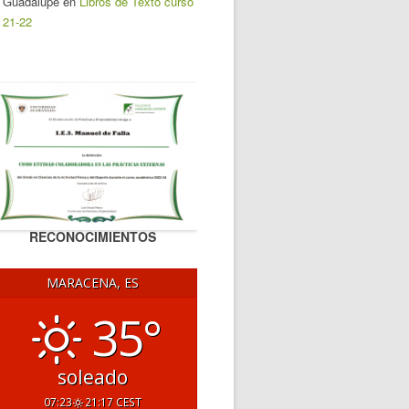
Guadalupe
en
Libros de Texto curso
21-22
RECONOCIMIENTOS
MARACENA, ES
35°
soleado
07:23
21:17 CEST