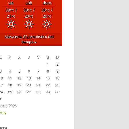
vie
sáb
dom
38
/
38
/
38
/
°C
°C
°C
21
20
20
°C
°C
°C
Maracena, ES
pronóstico del
tiempo ▸
L
M
X
J
V
S
D
1
2
3
4
5
6
7
8
9
10
11
12
13
14
15
16
17
18
19
20
21
22
23
24
25
26
27
28
29
30
31
osto 2026
 May
ETA