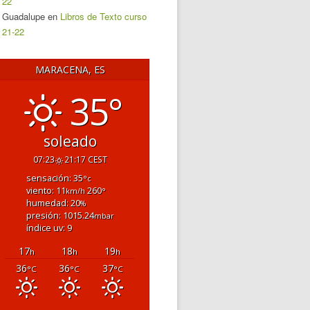
22
Guadalupe
en
Libros de Texto curso
21-22
MARACENA, ES
35°
soleado
07:23
21:17 CEST
sensación: 35
°c
viento: 11
260
km/h
°
humedad: 20
%
presión: 1015.24
mbar
índice uv: 9
17
18
19
h
h
h
36
36
37
°C
°C
°C