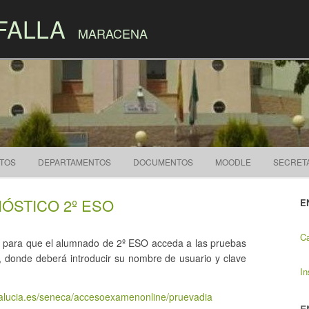
FALLA
MARACENA
Skip to content
CTOS
DEPARTAMENTOS
DOCUMENTOS
MOODLE
SECRET
ÓSTICO 2º ESO
E
Ca
ce para que el alumnado de 2º ESO acceda a las pruebas
, donde deberá introducir su nombre de usuario y clave
In
dalucia.es/seneca/accesoexamenonline/pruevadia