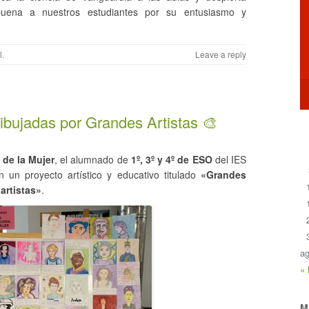
rabuena a nuestros estudiantes por su entusiasmo y
l
.
Leave a reply
bujadas por Grandes Artistas 🎨
 de la Mujer
, el alumnado de
1º, 3º y 4º de ESO
del IES
 un proyecto artístico y educativo titulado
«Grandes
artistas»
.
ag
«
M