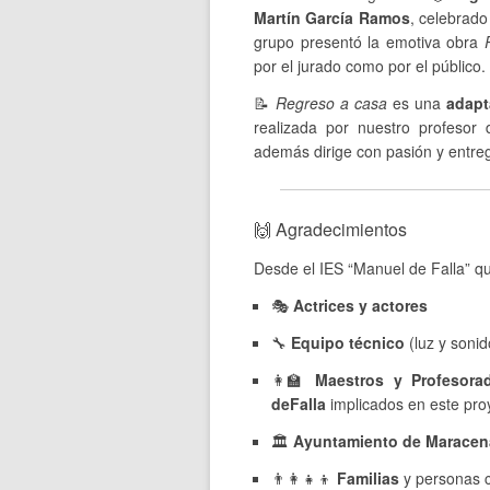
Martín García Ramos
, celebrado
grupo presentó la emotiva obra
por el jurado como por el público.
📝
Regreso a casa
es una
adapt
realizada por nuestro profesor
además dirige con pasión y entre
🙌 Agradecimientos
Desde el IES “Manuel de Falla” q
🎭
Actrices y actores
🔧
Equipo técnico
(luz y sonid
👩‍🏫
Maestros y Profesora
deFalla
implicados en este pro
🏛
Ayuntamiento de Maracen
👨‍👩‍👧‍👦
Familias
y personas c