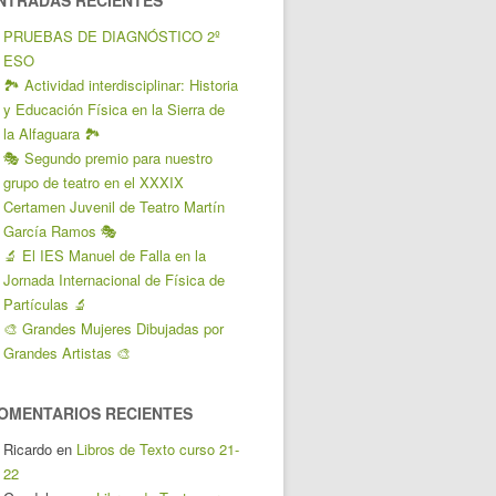
NTRADAS RECIENTES
PRUEBAS DE DIAGNÓSTICO 2º
ESO
🏞️ Actividad interdisciplinar: Historia
y Educación Física en la Sierra de
la Alfaguara 🏞️
🎭 Segundo premio para nuestro
grupo de teatro en el XXXIX
Certamen Juvenil de Teatro Martín
García Ramos 🎭
🔬 El IES Manuel de Falla en la
Jornada Internacional de Física de
Partículas 🔬
🎨 Grandes Mujeres Dibujadas por
Grandes Artistas 🎨
OMENTARIOS RECIENTES
Ricardo
en
Libros de Texto curso 21-
22