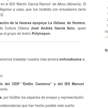
 en el IES “Martín García Ramos” de Albox (Almería). El
Regreso a casa
, que fue recibida con entusiasmo tanto
 👏
ación de la famosa epopeya
La Odisea
, de Homero
,
 de Cultura Clásica
José Andrés García Soto
, quien
ag
ga al grupo de teatro
Polytropon
.
«
M
ueremos trasladar nuestra más sincera
enhorabuena
a:
o)
do del CEIP “Emilio Carmona” y del IES Manuel
yecto.
a
, por facilitar los espacios de ensayo y representación
olaboradoras que han hecho posible este sueño