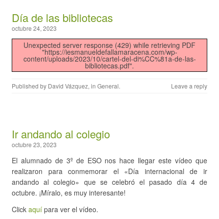
Día de las bibliotecas
octubre 24, 2023
Unexpected server response (429) while retrieving PDF
"https://iesmanueldefallamaracena.com/wp-
content/uploads/2023/10/cartel-del-di%CC%81a-de-las-
bibliotecas.pdf".
Published by
David Vázquez
, in
General
.
Leave a reply
Ir andando al colegio
octubre 23, 2023
El alumnado de 3º de ESO nos hace llegar este vídeo que
realizaron para conmemorar el «Día internacional de ir
andando al colegio» que se celebró el pasado día 4 de
octubre. ¡Míralo, es muy interesante!
Click
aquí
para ver el vídeo.