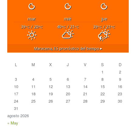
mar
mié
jue
39
/ 20
40
/ 21
39
/ 21
°C
°C
°C
°C
°C
°C
Maracena, ES
pronóstico del tiempo ▸
L
M
X
J
V
S
D
1
2
3
4
5
6
7
8
9
10
11
12
13
14
15
16
17
18
19
20
21
22
23
24
25
26
27
28
29
30
31
agosto 2026
« May