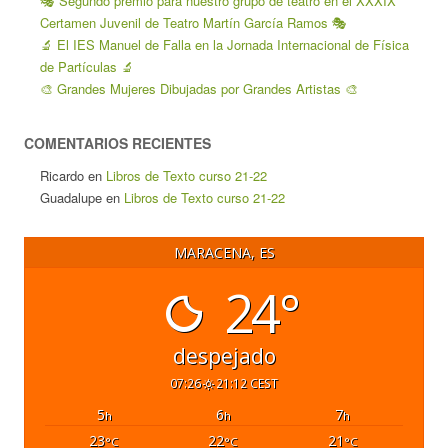
🎭 Segundo premio para nuestro grupo de teatro en el XXXIX
Certamen Juvenil de Teatro Martín García Ramos 🎭
🔬 El IES Manuel de Falla en la Jornada Internacional de Física
de Partículas 🔬
🎨 Grandes Mujeres Dibujadas por Grandes Artistas 🎨
COMENTARIOS RECIENTES
Ricardo
en
Libros de Texto curso 21-22
Guadalupe
en
Libros de Texto curso 21-22
MARACENA, ES
24°
despejado
07:26
21:12 CEST
5
6
7
h
h
h
23
22
21
°C
°C
°C