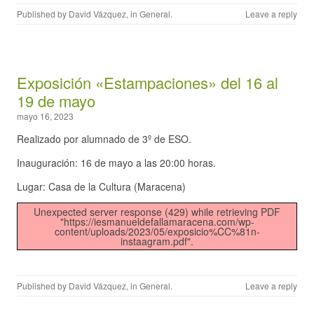
Published by
David Vázquez
, in
General
.
Leave a reply
Exposición «Estampaciones» del 16 al
19 de mayo
mayo 16, 2023
Realizado por alumnado de 3º de ESO.
Inauguración: 16 de mayo a las 20:00 horas.
Lugar: Casa de la Cultura (Maracena)
Unexpected server response (429) while retrieving PDF
"https://iesmanueldefallamaracena.com/wp-
content/uploads/2023/05/exposicio%CC%81n-
instaagram.pdf".
Published by
David Vázquez
, in
General
.
Leave a reply