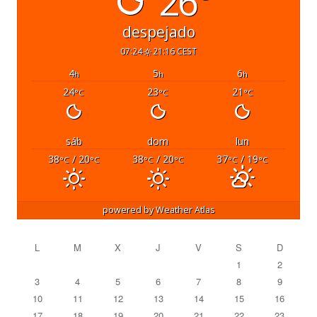
26°
despejado
07:24
21:16 CEST
4
5
6
h
h
h
24
23
21
°C
°C
°C
sáb
dom
lun
38
/ 20
38
/ 20
37
/ 19
°C
°C
°C
°C
°C
°C
powered by
Weather Atlas
L
M
X
J
V
S
D
1
2
3
4
5
6
7
8
9
10
11
12
13
14
15
16
17
18
19
20
21
22
23