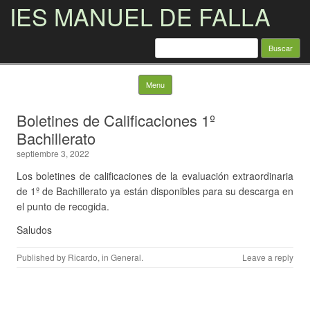
IES MANUEL DE FALLA
Buscar:
Skip to content
Menu
Boletines de Calificaciones 1º
Bachillerato
septiembre 3, 2022
Los boletines de calificaciones de la evaluación extraordinaria
de 1º de Bachillerato ya están disponibles para su descarga en
el punto de recogida.
Saludos
Published by
Ricardo
, in
General
.
Leave a reply