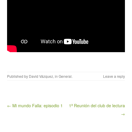
Published by
David Vázquez
, in
General
.
Leave a reply
Post navigation
← Mi mundo Falla: episodio 1
1ª Reunión del club de lectura
→