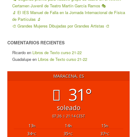
Certamen Juvenil de Teatro Martín García Ramos 🎭
🔬 El IES Manuel de Falla en la Jornada Internacional de Física
de Partículas 🔬
🎨 Grandes Mujeres Dibujadas por Grandes Artistas 🎨
COMENTARIOS RECIENTES
Ricardo
en
Libros de Texto curso 21-22
Guadalupe
en
Libros de Texto curso 21-22
MARACENA, ES
31°
soleado
07:26
21:14 CEST
13
14
15
h
h
h
34
35
37
°C
°C
°C