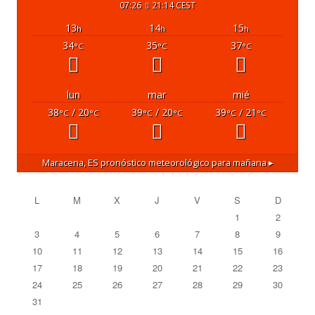
07:26
21:14 CEST
13
14
15
h
h
h
34
35
37
°C
°C
°C
lun
mar
mié
38
/ 20
39
/ 20
39
/ 21
°C
°C
°C
°C
°C
°C
Maracena, ES
pronóstico meteorológico para mañana ▸
L
M
X
J
V
S
D
1
2
3
4
5
6
7
8
9
10
11
12
13
14
15
16
17
18
19
20
21
22
23
24
25
26
27
28
29
30
31