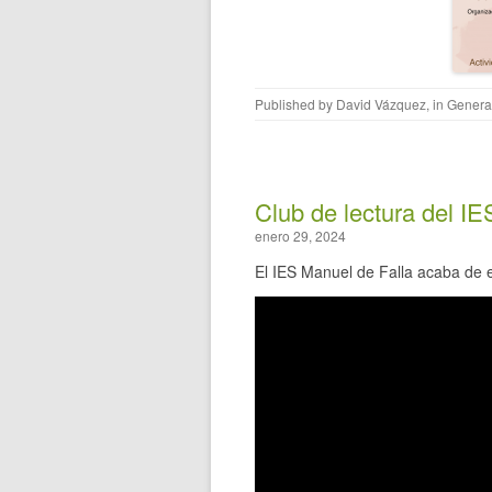
Published by
David Vázquez
, in
Genera
Club de lectura del IE
enero 29, 2024
El IES Manuel de Falla acaba de 