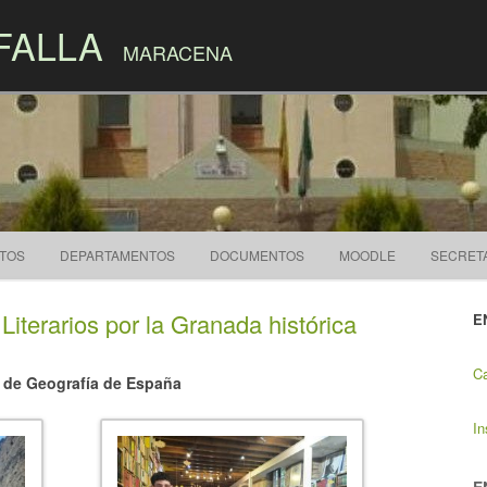
FALLA
MARACENA
Skip to content
CTOS
DEPARTAMENTOS
DOCUMENTOS
MOODLE
SECRET
iterarios por la Granada histórica
E
Ca
o de Geografía de España
In