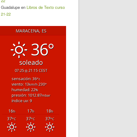
22
Guadalupe
en
Libros de Texto curso
21-22
MARACENA, ES
36°
soleado
07:25
21:15 CEST
sensación: 36
°c
viento: 13
230
km/h
°
humedad: 22
%
presión: 1012.87
mbar
índice uv: 9
16
17
18
h
h
h
37
37
37
°C
°C
°C