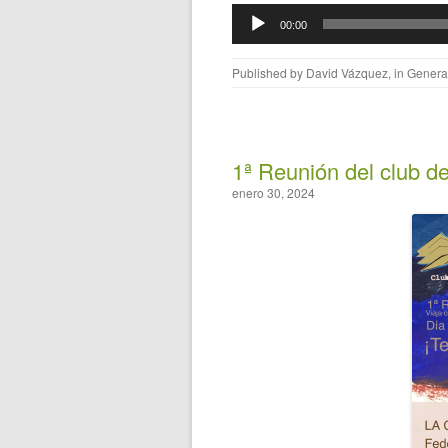
Reproductor
00:00
de
audio
Published by
David Vázquez
, in
Genera
1ª Reunión del club de
enero 30, 2024