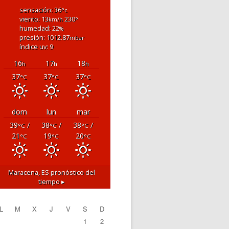
sensación: 36
°c
viento: 13
230
km/h
°
humedad: 22
%
presión: 1012.87
mbar
índice uv: 9
16
17
18
h
h
h
37
37
37
°C
°C
°C
dom
lun
mar
39
/
38
/
38
/
°C
°C
°C
21
19
20
°C
°C
°C
Maracena, ES
pronóstico del
tiempo ▸
L
M
X
J
V
S
D
1
2