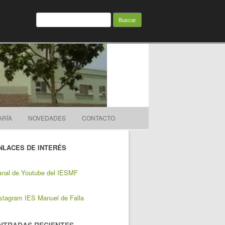
Buscar:
ARÍA
NOVEDADES
CONTACTO
NLACES DE INTERÉS
nal de Youtube del IESMF
stagram IES Manuel de Falla