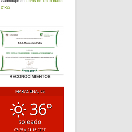
Guadalupe
en
Libros de Texto curso
21-22
RECONOCIMIENTOS
MARACENA, ES
36°
soleado
07:25
21:15 CEST