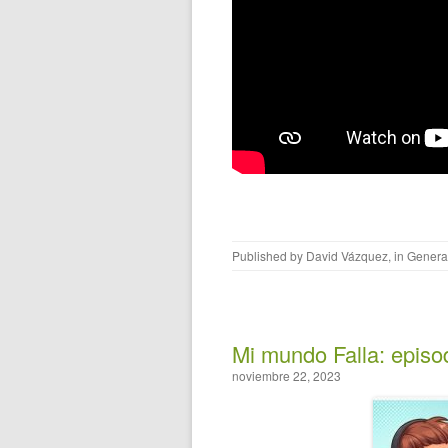
Published by
David Vázquez
, in
Genera
Mi mundo Falla: episo
noviembre 22, 2023