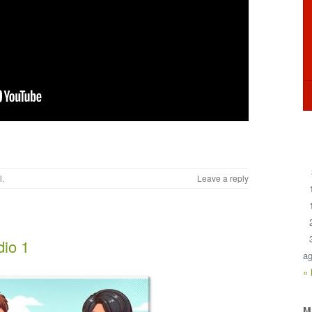
l
.
Leave a reply
dio 1
ag
«
M