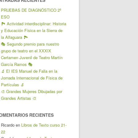
NTRADAS RECIENTES
PRUEBAS DE DIAGNÓSTICO 2º
ESO
🏞️ Actividad interdisciplinar: Historia
y Educación Física en la Sierra de
la Alfaguara 🏞️
🎭 Segundo premio para nuestro
grupo de teatro en el XXXIX
Certamen Juvenil de Teatro Martín
García Ramos 🎭
🔬 El IES Manuel de Falla en la
Jornada Internacional de Física de
Partículas 🔬
🎨 Grandes Mujeres Dibujadas por
Grandes Artistas 🎨
OMENTARIOS RECIENTES
Ricardo
en
Libros de Texto curso 21-
22