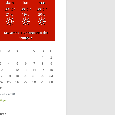
dom
lun
mar
39
/
38
/
38
/
°C
°C
°C
21
19
20
°C
°C
°C
Maracena, ES
pronóstico del
tiempo ▸
L
M
X
J
V
S
D
1
2
3
4
5
6
7
8
9
10
11
12
13
14
15
16
17
18
19
20
21
22
23
24
25
26
27
28
29
30
31
osto 2026
 May
ETA