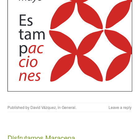
Published by
David Vázquez
, in
General
.
Leave a reply
Disfrutamos Maracena