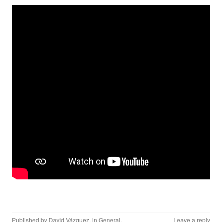
Published by
David Vázquez
, in
General
.
Leave a reply