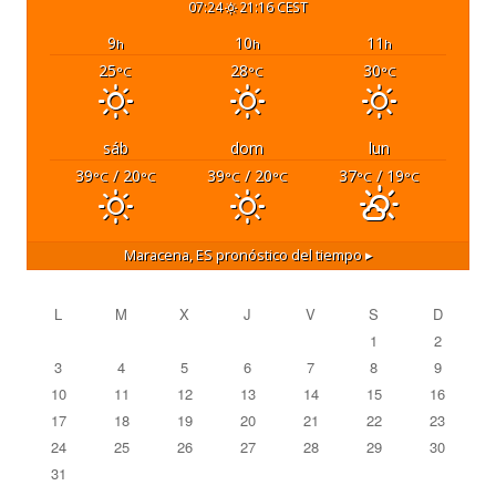
07:24
21:16 CEST
9
10
11
h
h
h
25
28
30
°C
°C
°C
sáb
dom
lun
39
/ 20
39
/ 20
37
/ 19
°C
°C
°C
°C
°C
°C
Maracena, ES
pronóstico del tiempo ▸
L
M
X
J
V
S
D
1
2
3
4
5
6
7
8
9
10
11
12
13
14
15
16
17
18
19
20
21
22
23
24
25
26
27
28
29
30
31