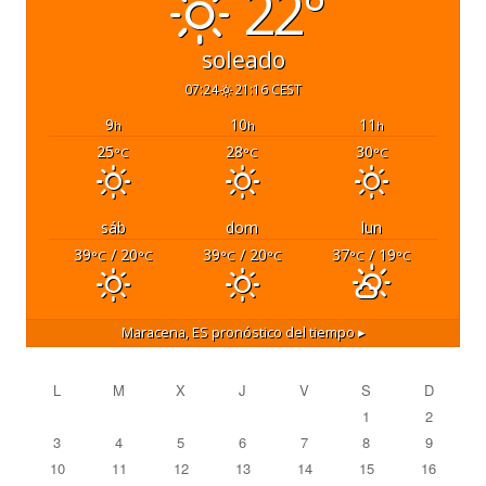
22°
soleado
07:24
21:16 CEST
9
10
11
h
h
h
25
28
30
°C
°C
°C
sáb
dom
lun
39
/ 20
39
/ 20
37
/ 19
°C
°C
°C
°C
°C
°C
Maracena, ES
pronóstico del tiempo ▸
L
M
X
J
V
S
D
1
2
3
4
5
6
7
8
9
10
11
12
13
14
15
16