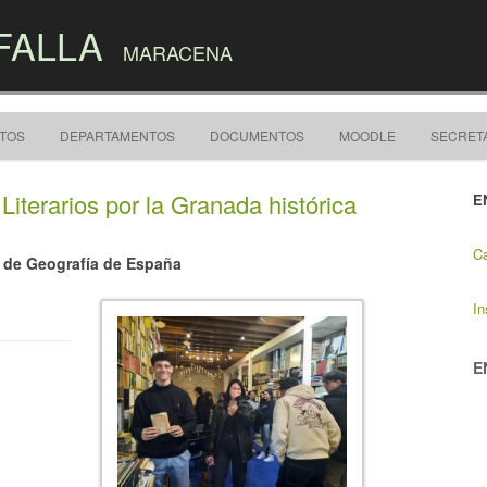
FALLA
MARACENA
Skip to content
CTOS
DEPARTAMENTOS
DOCUMENTOS
MOODLE
SECRET
iterarios por la Granada histórica
E
Ca
o de Geografía de España
In
E