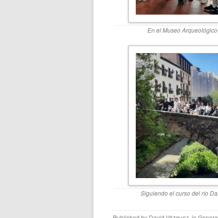
En el Museo Arqueológico
Siguiendo el curso del río Da
Published by
David Vázquez
, in
Genera