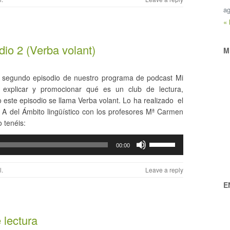
ag
«
io 2 (Verba volant)
M
l segundo episodio de nuestro programa de podcast Mi
 explicar y promocionar qué es un club de lectura,
 este episodio se llama Verba volant. Lo ha realizado el
 del Ámbito lingüístico con los profesores Mª Carmen
 tenéis:
Utiliza
00:00
las
teclas
l
.
Leave a reply
de
E
flecha
arriba/abajo
para
 lectura
aumentar
o