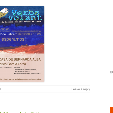
disminuir
el
volumen.
C
l
.
Leave a reply