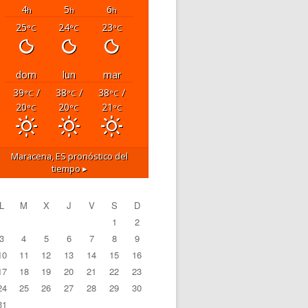
4
5
6
h
h
h
25
24
23
°C
°C
°C
dom
lun
mar
39
/
38
/
38
/
°C
°C
°C
20
20
21
°C
°C
°C
Maracena, ES
pronóstico del
tiempo ▸
L
M
X
J
V
S
D
1
2
3
4
5
6
7
8
9
10
11
12
13
14
15
16
17
18
19
20
21
22
23
24
25
26
27
28
29
30
31