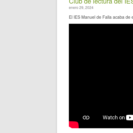
Club de lectura del IE
enero 29, 2024
El IES Manuel de Falla acaba de 