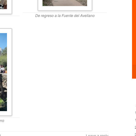
De regreso a la Fuente del Avellano
rro
l
.
Leave a reply