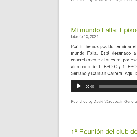
Mi mundo Falla: Episod
febrero 13, 2024
Por fin hemos podido terminar e
mundo Falla. Está destinado a
concretamente el nuestro, por eso
alumnado de 1º ESO C y 1º ESO A
Serrano y Damián Carrera. Aquí lo
Reproductor
00:00
de
audio
Published by
David Vázquez
, in
Genera
1ª Reunión del club de