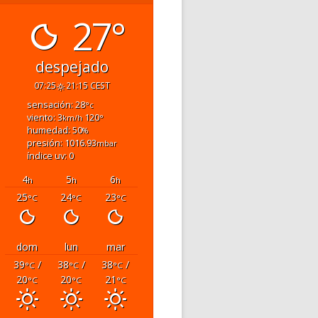
27°
despejado
07:25
21:15 CEST
sensación: 28
°c
viento: 3
120
km/h
°
humedad: 50
%
presión: 1016.93
mbar
índice uv: 0
4
5
6
h
h
h
25
24
23
°C
°C
°C
dom
lun
mar
39
/
38
/
38
/
°C
°C
°C
20
20
21
°C
°C
°C