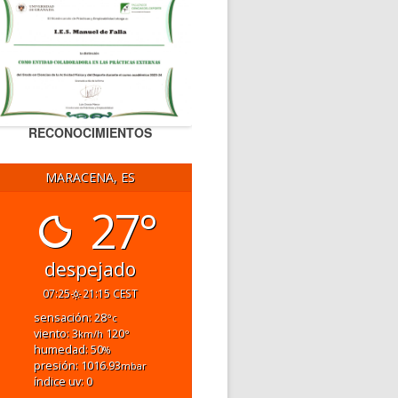
RECONOCIMIENTOS
MARACENA, ES
27°
despejado
07:25
21:15 CEST
sensación: 28
°c
viento: 3
120
km/h
°
humedad: 50
%
presión: 1016.93
mbar
índice uv: 0