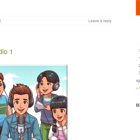
l
.
Leave a reply
dio 1
ag
«
M