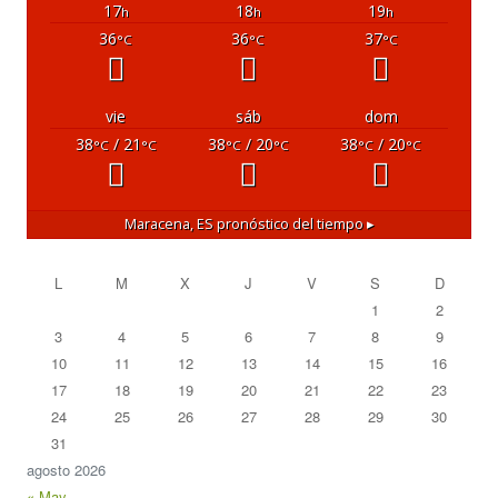
17
18
19
h
h
h
36
36
37
°C
°C
°C
vie
sáb
dom
38
/ 21
38
/ 20
38
/ 20
°C
°C
°C
°C
°C
°C
Maracena, ES
pronóstico del tiempo ▸
L
M
X
J
V
S
D
1
2
3
4
5
6
7
8
9
10
11
12
13
14
15
16
17
18
19
20
21
22
23
24
25
26
27
28
29
30
31
agosto 2026
« May