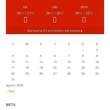
vie
sáb
dom
38
/ 21
38
/ 20
38
/ 20
°C
°C
°C
°C
°C
°C
Maracena, ES
pronóstico del tiempo ▸
L
M
X
J
V
S
D
1
2
3
4
5
6
7
8
9
10
11
12
13
14
15
16
17
18
19
20
21
22
23
24
25
26
27
28
29
30
31
agosto 2026
« May
META