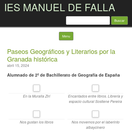
IES MANUEL DE FALLA
Buscar:
Skip to content
Menu
Paseos Geográficos y Literarios por la
Granada histórica
abril 15, 2024
Alumnado de 2º de Bachillerato de Geografía de España
En la Muralla Zirí
Encantados entre libros. Librería y
espacio cultural Sostiene Pereira
Nos gustan los libros
Nos movemos por el laberinto
albaycinero