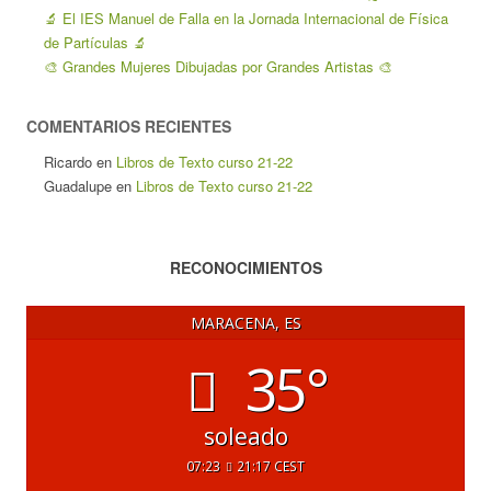
🔬 El IES Manuel de Falla en la Jornada Internacional de Física
de Partículas 🔬
🎨 Grandes Mujeres Dibujadas por Grandes Artistas 🎨
COMENTARIOS RECIENTES
Ricardo
en
Libros de Texto curso 21-22
Guadalupe
en
Libros de Texto curso 21-22
RECONOCIMIENTOS
MARACENA, ES
35°
soleado
07:23
21:17 CEST