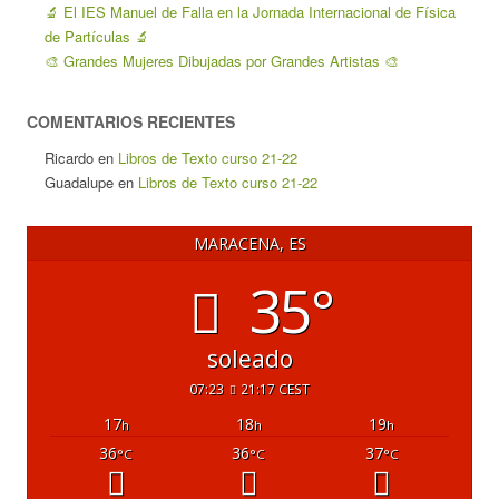
🔬 El IES Manuel de Falla en la Jornada Internacional de Física
de Partículas 🔬
🎨 Grandes Mujeres Dibujadas por Grandes Artistas 🎨
COMENTARIOS RECIENTES
Ricardo
en
Libros de Texto curso 21-22
Guadalupe
en
Libros de Texto curso 21-22
MARACENA, ES
35°
soleado
07:23
21:17 CEST
17
18
19
h
h
h
36
36
37
°C
°C
°C