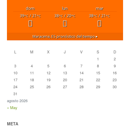
dom
lun
mar
39
/ 21
38
/ 20
38
/ 21
°C
°C
°C
°C
°C
°C
Maracena, ES
pronóstico del tiempo ▸
L
M
X
J
V
S
D
1
2
3
4
5
6
7
8
9
10
11
12
13
14
15
16
17
18
19
20
21
22
23
24
25
26
27
28
29
30
31
agosto 2026
« May
META