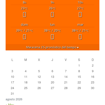
8
9
10
h
h
h
23
26
27
°C
°C
°C
dom
lun
mar
39
/ 21
38
/ 20
38
/ 21
°C
°C
°C
°C
°C
°C
Maracena, ES
pronóstico del tiempo ▸
L
M
X
J
V
S
D
1
2
3
4
5
6
7
8
9
10
11
12
13
14
15
16
17
18
19
20
21
22
23
24
25
26
27
28
29
30
31
agosto 2026
« May