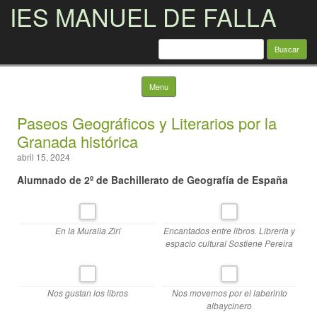
IES MANUEL DE FALLA
Buscar:
Skip to content
Menu
Paseos Geográficos y Literarios por la
Granada histórica
abril 15, 2024
Alumnado de 2º de Bachillerato de Geografía de España
En la Muralla Zirí
Encantados entre libros. Librería y
espacio cultural Sostiene Pereira
Nos gustan los libros
Nos movemos por el laberinto
albaycinero