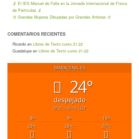
🔬 El IES Manuel de Falla en la Jornada Internacional de Física
de Partículas 🔬
🎨 Grandes Mujeres Dibujadas por Grandes Artistas 🎨
COMENTARIOS RECIENTES
Ricardo
en
Libros de Texto curso 21-22
Guadalupe
en
Libros de Texto curso 21-22
MARACENA, ES
24°
despejado
07:25
21:15 CEST
8
9
10
h
h
h
23
26
27
°C
°C
°C