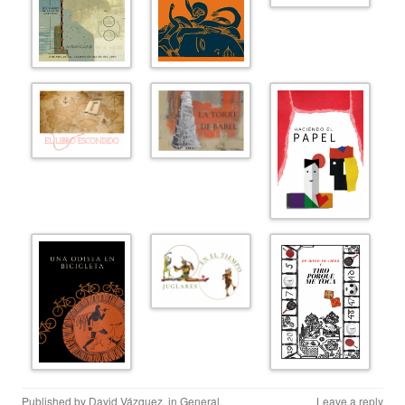
Published by
David Vázquez
, in
General
.
Leave a reply