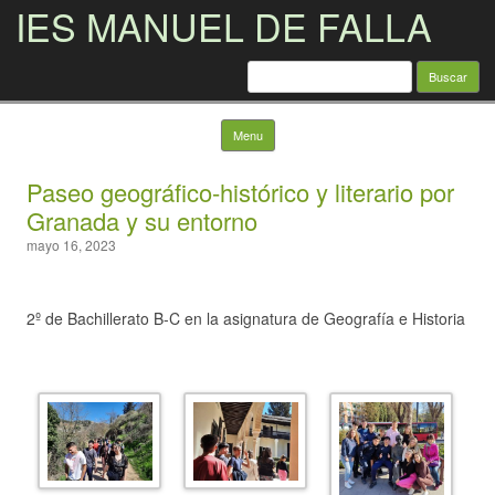
IES MANUEL DE FALLA
Buscar:
Skip to content
Menu
Paseo geográfico-histórico y literario por
Granada y su entorno
mayo 16, 2023
2º de Bachillerato B-C en la asignatura de Geografía e Historia