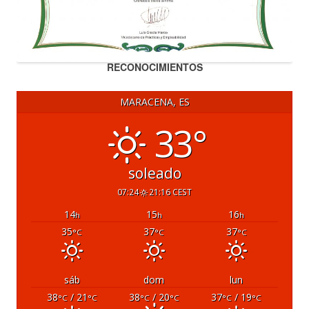
RECONOCIMIENTOS
MARACENA, ES
33°
soleado
07:24
21:16 CEST
14
15
16
h
h
h
35
37
37
°C
°C
°C
sáb
dom
lun
38
/ 21
38
/ 20
37
/ 19
°C
°C
°C
°C
°C
°C