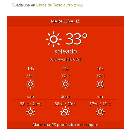
Guadalupe
en
Libros de Texto curso 21-22
MARACENA, ES
33°
soleado
07:24
21:16 CEST
14
15
16
h
h
h
35
37
37
°C
°C
°C
sáb
dom
lun
38
/ 21
38
/ 20
37
/ 19
°C
°C
°C
°C
°C
°C
Maracena, ES
pronóstico del tiempo ▸