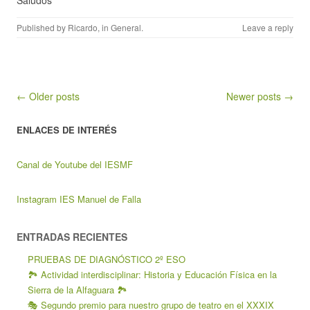
Saludos
Published by
Ricardo
, in
General
.
Leave a reply
Post navigation
← Older posts
Newer posts →
ENLACES DE INTERÉS
Canal de Youtube del IESMF
Instagram IES Manuel de Falla
ENTRADAS RECIENTES
PRUEBAS DE DIAGNÓSTICO 2º ESO
🏞️ Actividad interdisciplinar: Historia y Educación Física en la
Sierra de la Alfaguara 🏞️
🎭 Segundo premio para nuestro grupo de teatro en el XXXIX