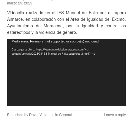
marzo 29, 2023
Videoclip realizado en el IES Manuel de Falla por el rapero
Annarce, en colaboración con el Área de Igualdad del Excmo.
Ayuntamiento de Maracena, por la igualdad y contra los
estereotipos y la violencia de género.
Reproductor
Media error: Format(s) not supported or source(s) not found
de
Descargar archivo: https://iesmanueldefallamaracena.com/wp-
vídeo
content/uploads/2023/03/IES-Manuel-de-Falla-subtitulos-2.mp4?_=1
Published by
David Vázquez
, in
General
.
Leave a reply