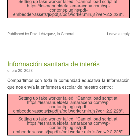
Setting up fake worker failed: "Cannot load script at:
https://iesmanueldefallamaracena.com/wp-
content/plugins/pdf-
embedder/assets/js/pdfjs/pdf.worker.min.js?ver=2.2.228".
Published by
David Vázquez
, in
General
.
Leave a reply
Información sanitaria de interés
enero 20, 2023
Compartimos con toda la comunidad educativa la información
que nos envía la enfermera escolar de nuestro centro:
Setting up fake worker failed: "Cannot load script at:
https://iesmanueldefallamaracena.com/wp-
content/plugins/pdf-
embedder/assets/js/pdfjs/pdf.worker.min.js?ver=2.2.228".
Setting up fake worker failed: "Cannot load script at:
https://iesmanueldefallamaracena.com/wp-
content/plugins/pdf-
embedder/assets/js/pdfjs/pdf.worker.min.js?ver=2.2.228".