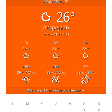
MARACENA, ES
26°
despejado
07:26
21:12 CEST
4
5
6
h
h
h
24
23
22
°C
°C
°C
mar
mié
jue
39
/ 21
39
/ 22
39
/ 21
°C
°C
°C
°C
°C
°C
Maracena, ES
pronóstico del tiempo ▸
L
M
X
J
V
S
D
1
2