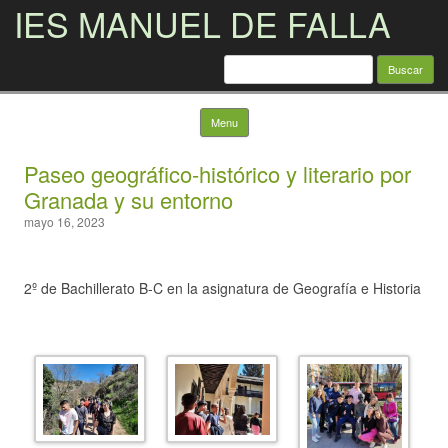
IES MANUEL DE FALLA
Buscar:
Skip to content
Menu
Paseo geográfico-histórico y literario por
Granada y su entorno
mayo 16, 2023
2º de Bachillerato B-C en la asignatura de Geografía e Historia